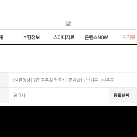
재
수험정보
스터디자료
콘텐츠NOW
자격증
[샘플영상] 9급 공무원 한국사 (문제반) | 박기훈 | 나두공
관리자
등록날짜