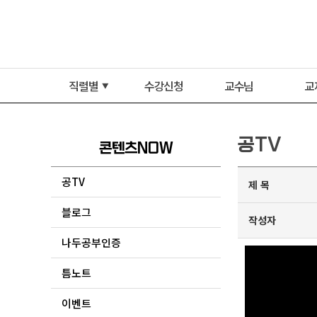
직렬별
수강신청
교수님
교
▼
공TV
콘텐츠NOW
공TV
제 목
블로그
작성자
나두공부인증
틈노트
이벤트