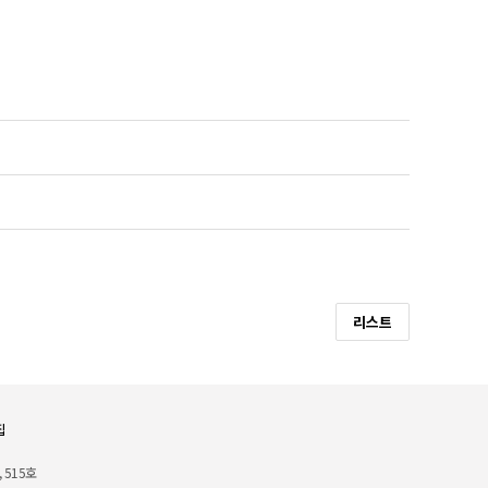
리스트
집
 515호