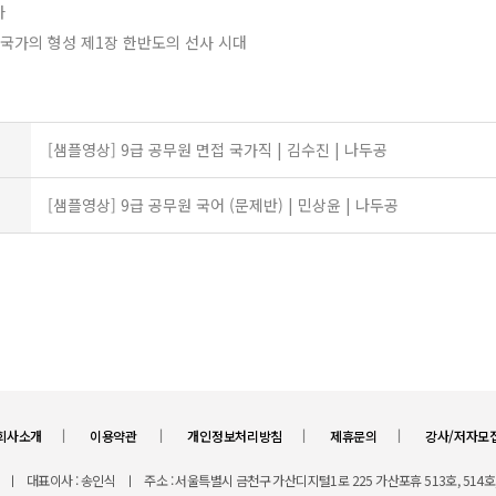
사
 국가의 형성 제1장 한반도의 선사 시대
[샘플영상] 9급 공무원 면접 국가직 | 김수진 | 나두공
[샘플영상] 9급 공무원 국어 (문제반) | 민상윤 | 나두공
ㅣ
ㅣ
ㅣ
ㅣ
회사소개
이용약관
개인정보처리방침
제휴문의
강사/저자모
ㅣ
대표이사 : 송인식
ㅣ
주소 : 서울특별시 금천구 가산디지털1로 225 가산포휴 513호, 514호,