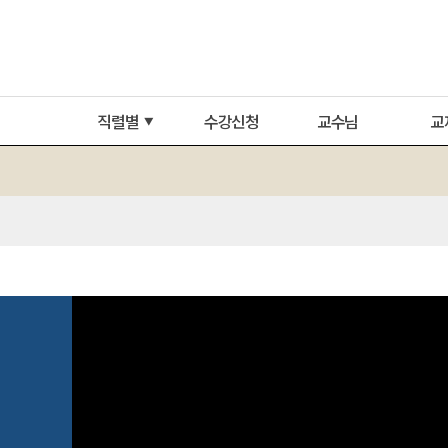
직렬별
수강신청
교수님
교
▼