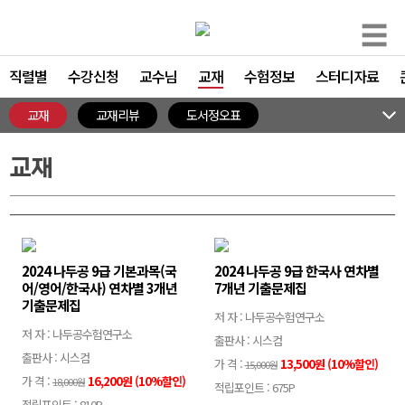
☰
직렬별
수강신청
교수님
교재
수험정보
스터디자료
교재
교재리뷰
도서정오표
교재
2024 나두공 9급 기본과목(국
2024 나두공 9급 한국사 연차별
어/영어/한국사) 연차별 3개년
7개년 기출문제집
기출문제집
저 자 : 나두공수험연구소
저 자 : 나두공수험연구소
출판사 : 시스컴
출판사 : 시스컴
가 격 :
13,500원 (10%할인)
15,000원
가 격 :
16,200원 (10%할인)
18,000원
적립포인트 : 675P
적립포인트 : 810P