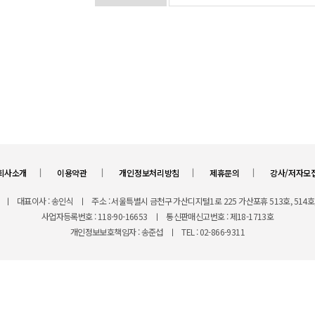
ㅣ
ㅣ
ㅣ
ㅣ
회사소개
이용약관
개인정보처리방침
제휴문의
강사/저자모
ㅣ
대표이사 : 송인식
ㅣ
주소 : 서울특별시 금천구 가산디지털1로 225 가산포휴 513호, 514호,
사업자등록번호 : 118-90-16653
ㅣ
통신판매신고번호 : 제18-1713호
개인정보보호책임자 : 송준섭
ㅣ
TEL : 02-866-9311