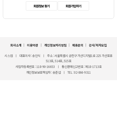
회원정보 찾기
회원가입하기
ㅣ
ㅣ
ㅣ
ㅣ
회사소개
이용약관
개인정보처리방침
제휴문의
강사/저자모집
시스컴
ㅣ
대표이사 : 송인식
ㅣ
주소 : 서울특별시 금천구 가산디지털1로 225 가산포휴
513호, 514호, 515호
사업자등록번호 : 118-90-16653
ㅣ
통신판매신고번호 : 제18-1713호
개인정보보호책임자 : 송준섭
ㅣ
TEL : 02-866-9311