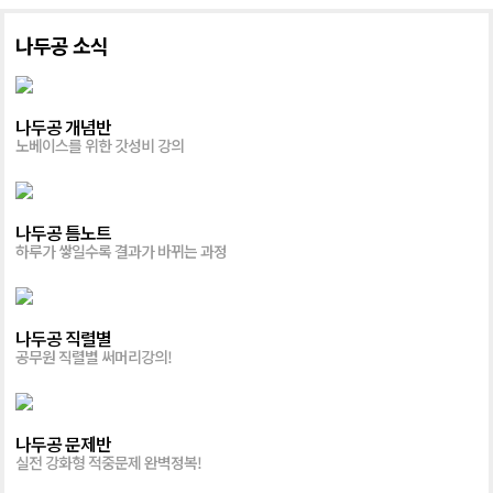
[나두공 혜택] 매일 선착순 100명 한정 무료지급
나두공 소식
나두공 개념반
노베이스를 위한 갓성비 강의
나두공 틈노트
하루가 쌓일수록 결과가 바뀌는 과정
나두공 직렬별
공무원 직렬별 써머리강의!
나두공 문제반
실전 강화형 적중문제 완벽정복!