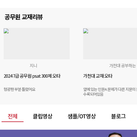
공무원 교재리뷰
지니
가천대 공부하는
2024 7급 공무원 psat 300제 오타
가천대 교재 오타
형광팬 부분 틀렸어요
앞에 있는 인문A 문제가 다른 지문의
수록되어있음
전체
클립영상
샘플/OT영상
블로그