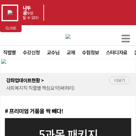
나두
공
무원
할 수 있다!
CLOSE
종합반 5과목 패키지
☰
한국사능력검정시험 암기박사 고급
직렬별
수강신청
교수님
교재
수험정보
스터디자료
직업상담직 직렬별 핵심요약(써머리)
고용노동직 직렬별 핵심요약(써머리)
교정직 직렬별 핵심요약(써머리)
보호직 직렬별 핵심요약(써머리)
강좌업데이트현황 >
더보기
사회복지직 직렬별 핵심요약(써머리)
교육행정직 직렬별 핵심요약(써머리)
일반행정직 직렬별 핵심요약(써머리)
# 프리미엄 거품을 싹 빼다!
종합서 3종 무료 증정 이벤트
종합반 5과목 패키지
5과목 패키지
한국사능력검정시험 암기박사 고급