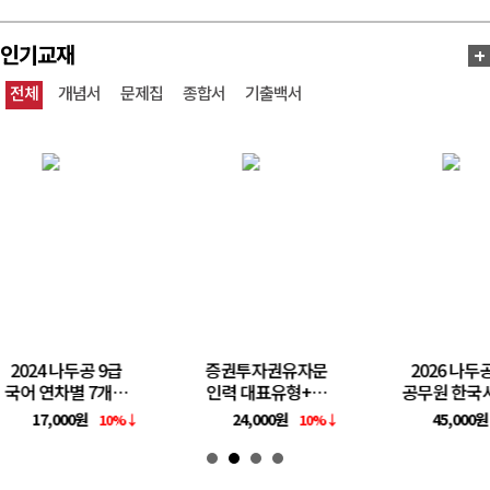
인기교재
+
전체
개념서
문제집
종합서
기출백서
2024 나두공 9급
증권투자권유자문
2026 나두
국어 연차별 7개년
인력 대표유형+실
공무원 한국
기출문제집
전문제
서
17,000원
24,000원
45,000원
10%↓
10%↓