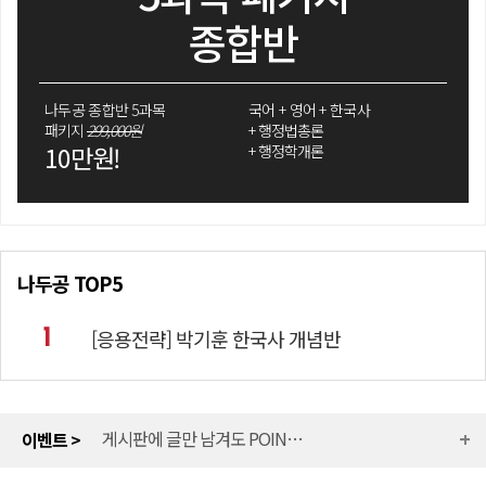
종합반
나두공 종합반 5과목
국어 + 영어 + 한국사
패키지
299,000원
+ 행정법총론
10만원!
+ 행정학개론
나두공 TOP5
게시판에 글만 남겨도 POINT가 쌓인다.
[응용전략] 박기훈 한국사 개념반
1
[나두공 혜택] 매일 선착순 100명 한정 무료지급
+
게시판에 글만 남겨도 POINT가 쌓인다.
이벤트 >