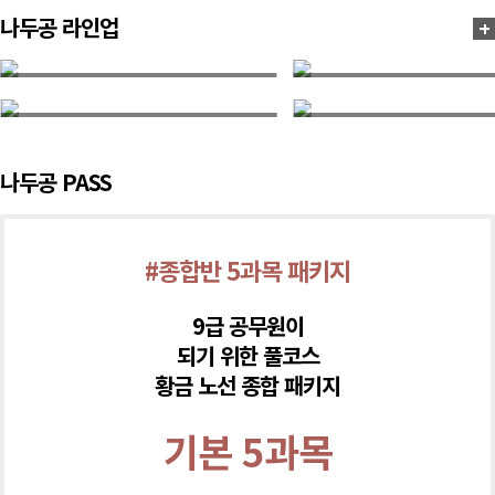
나두공 라인업
+
김수진 교수님
박기훈 교수님
전현주 교수님
전강우 교수님
필기 시험 합격으로 끝이 아니다! 공무원
합격을 향한 전략으로 파워있
마지막 관문 면접!
자!
매년 바뀌는 노동법, 핵심을 총정리하
이게 바로 法(법)이다!
자!
나두공 PASS
면접
한국사
#종합반 5과목 패키지
노동법
형사소송법
9급 공무원이
되기 위한 풀코스
황금 노선 종합 패키지
기본 5과목