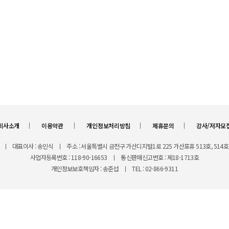
ㅣ
ㅣ
ㅣ
ㅣ
회사소개
이용약관
개인정보처리방침
제휴문의
강사/저자모
ㅣ
대표이사 : 송인식
ㅣ
주소 : 서울특별시 금천구 가산디지털1로 225 가산포휴 513호, 514호,
사업자등록번호 : 118-90-16653
ㅣ
통신판매신고번호 : 제18-1713호
개인정보보호책임자 : 송준섭
ㅣ
TEL : 02-866-9311