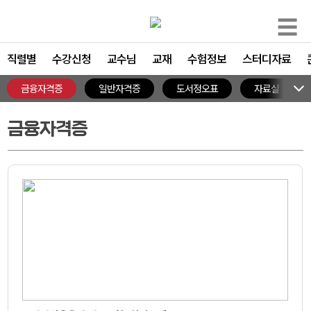
☰
직렬별
수강신청
교수님
교재
수험정보
스터디자료
금융자격증
일반자격증
도서정오표
자료실
금융자격증