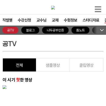
☰
직렬별
수강신청
교수님
교재
수험정보
스터디자료
공TV
블로그
나두공부인증
틈노트
이벤트
공TV
전체
샘플영상
클립영상
이 시기
핫
한 영상