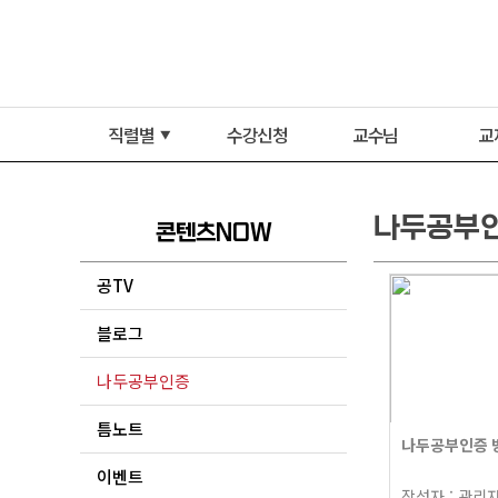
직렬별
수강신청
교수님
교
▼
나두공부
콘텐츠NOW
공TV
블로그
나두공부인증
틈노트
나두공부인증 
이벤트
작성자 :
관리