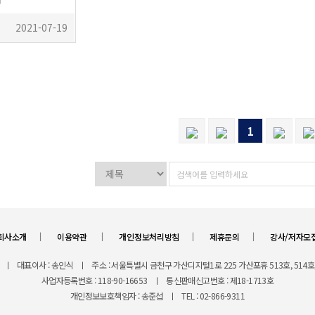
2021-07-19
1
ㅣ
ㅣ
ㅣ
ㅣ
회사소개
이용약관
개인정보처리방침
제휴문의
강사/저자모
ㅣ
대표이사 : 송인식
ㅣ
주소 : 서울특별시 금천구 가산디지털1로 225 가산포휴 513호, 514호,
사업자등록번호 : 118-90-16653
ㅣ
통신판매신고번호 : 제18-1713호
개인정보보호책임자 : 송준섭
ㅣ
TEL : 02-866-9311