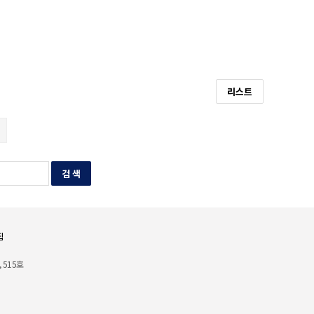
리스트
검 색
집
 515호